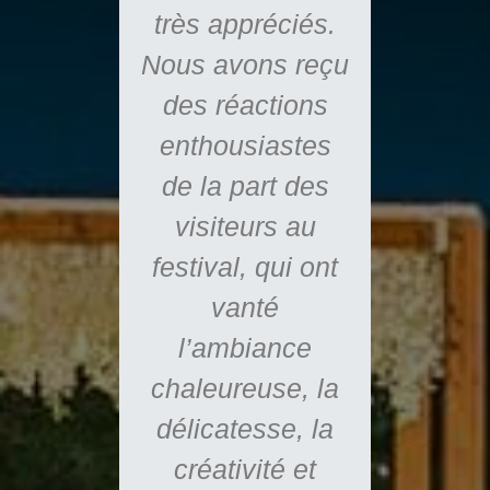
nu chez
très appréciés.
you
 notre
Nous avons reçu
remem
ne fait
des réactions
we lov
doute
enthousiastes
apprec
otre
de la part des
w
tion au
visiteurs au
 des
festival, qui ont
Wit
 des
vanté
E
 et de
l’ambiance
sation
chaleureuse, la
ue une
délicatesse, la
tégrante
créativité et