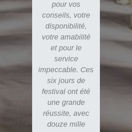
. En
pour vos
t que
conseils, votre
 soit
disponibilité,
soirée
votre amabilité
 de
et pour le
uses
service
 avec
impeccable. Ces
 mon
six jours de
me,
festival ont été
une grande
réussite, avec
 Honn
douze mille
'hôtel