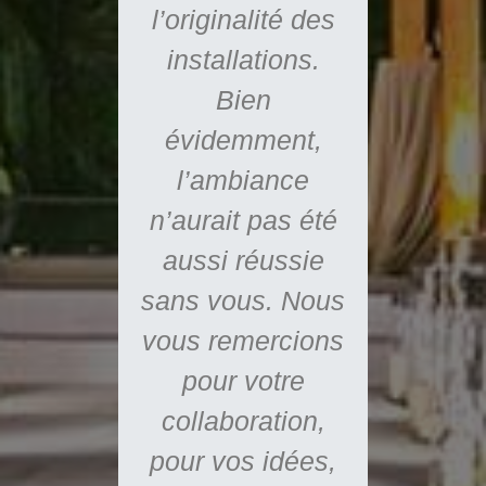
ssite de
l’originalité des
rée.
installations.
ement
Bien
les a
évidemment,
oup
l’ambiance
ionné
n’aurait pas été
ipants,
aussi réussie
tait
sans vous. Nous
vement
vous remercions
si
pour votre
onnel
collaboration,
l’aviez
pour vos idées,