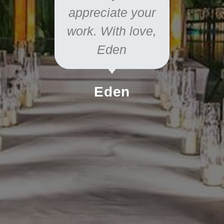
ony
מות".
appreciate your
 לסייע
work. With love,
וח גבית
Eden
כולנו
 לנשים
Eden
לימות
תודות
ב,
סקר
אבים